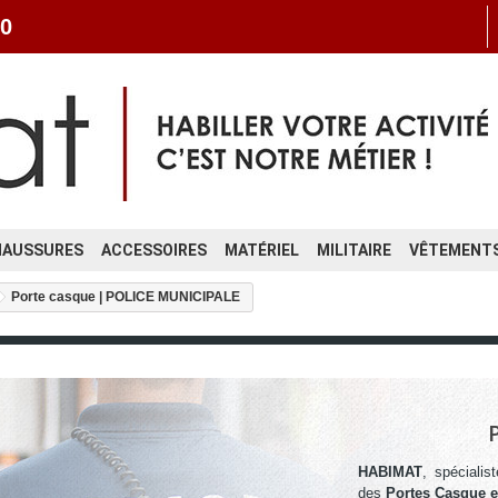
0
HAUSSURES
ACCESSOIRES
MATÉRIEL
MILITAIRE
VÊTEMENTS
Porte casque | POLICE MUNICIPALE
HABIMAT
,
spéciali
des
Portes Casque en