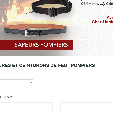
Cérémonie, ...), Cein
Avi
Chez Habim
URES ET CEINTURONS DE FEU | POMPIERS
 - 8 sur 8.