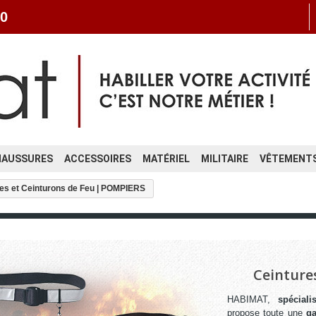
0
HAUSSURES
ACCESSOIRES
MATÉRIEL
MILITAIRE
VÊTEMENTS
es et Ceinturons de Feu | POMPIERS
Ceinture
HABIMAT,
spécial
propose toute une
ga