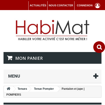
ACTUALITÉS
NOUS CONTACTER
CONNEXION
MON PANIER
MENU
Tenues
Tenue Pompier
Pantalon et jupe |
POMPIERS