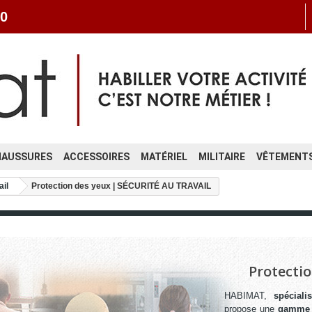
0
HAUSSURES
ACCESSOIRES
MATÉRIEL
MILITAIRE
VÊTEMENTS
ail
Protection des yeux | SÉCURITÉ AU TRAVAIL
Protecti
HABIMAT,
spécial
propose
une
gamme d