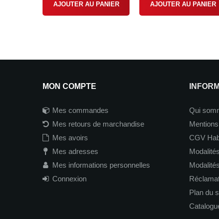
AJOUTER AU PANIER
AJOUTER AU PANIER
MON COMPTE
INFOR
Mes commandes
Qui som
Mes retours de marchandise
Mentions
Mes avoirs
CGV Hab
Mes adresses
Modalités
Mes informations personnelles
Modalité
Connexion
Réclamati
Plan du s
Catalogu