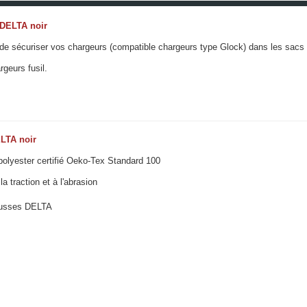
t DELTA noir
et de sécuriser vos chargeurs (compatible chargeurs type Glock) dans les sa
rgeurs fusil.
ELTA noir
polyester certifié Oeko-Tex Standard 100
 traction et à l'abrasion
housses DELTA