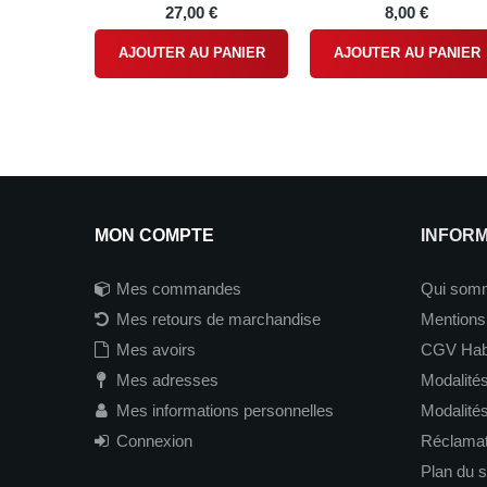
27,00 €
8,00 €
AJOUTER AU PANIER
AJOUTER AU PANIER
MON COMPTE
INFOR
Mes commandes
Qui som
Mes retours de marchandise
Mentions
Mes avoirs
CGV Hab
Mes adresses
Modalités
Mes informations personnelles
Modalité
Connexion
Réclamati
Plan du s