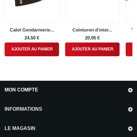
Calot Gendarmerie...
Ceinturon d'inter...
Te
24,50 €
20,95 €
AJOUTER AU PANIER
AJOUTER AU PANIER
A
MON COMPTE
INFORMATIONS
LE MAGASIN