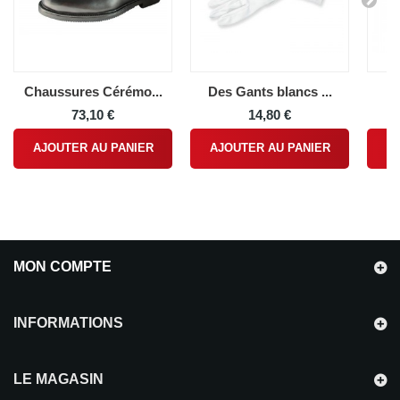
Chaussures Cérémo...
Des Gants blancs ...
F
73,10 €
14,80 €
AJOUTER AU PANIER
AJOUTER AU PANIER
A
MON COMPTE
INFORMATIONS
LE MAGASIN