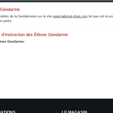
s Gendarme
ialités de la Gendarmerie sur le site
www.habimat-shop.com
tel que cet écus
ou parka.
e d’Instruction des Élèves Gendarme
lèves Gendarme:
MATIONS
LE MAGASIN