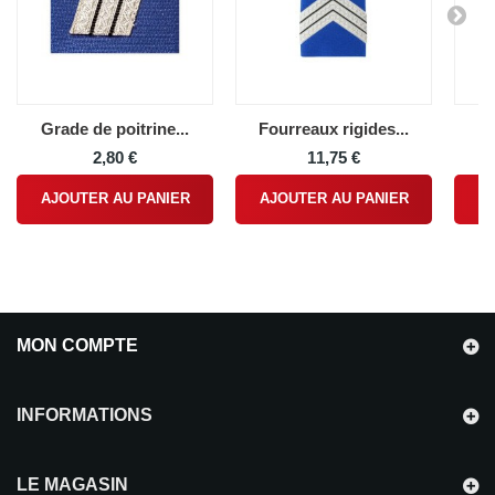
Grade de poitrine...
Fourreaux rigides...
Fo
2,80 €
11,75 €
AJOUTER AU PANIER
AJOUTER AU PANIER
A
MON COMPTE
INFORMATIONS
LE MAGASIN