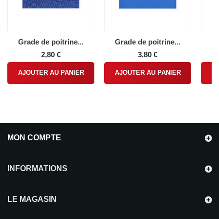
Grade de poitrine...
Grade de poitrine...
Fo
2,80 €
3,80 €
AJOUTER AU PANIER
AJOUTER AU PANIER
A
MON COMPTE
INFORMATIONS
LE MAGASIN