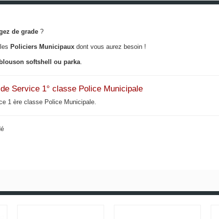
gez de grade
?
 les
Policiers Municipaux
dont vous aurez besoin !
blouson softshell ou parka
.
f de Service 1° classe Police Municipale
ice 1 ère classe Police Municipale.
dé