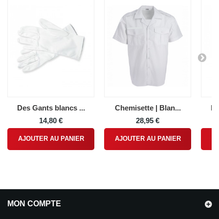
Des Gants blancs ...
Chemisette | Blan...
In
14,80 €
28,95 €
AJOUTER AU PANIER
AJOUTER AU PANIER
A
MON COMPTE