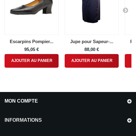
Escarpins Pompier...
Jupe pour Sapeur-...
Pl
95,05 €
88,00 €
AJOUTER AU PANIER
AJOUTER AU PANIER
A
MON COMPTE
INFORMATIONS