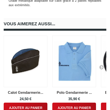
Grade métallique adaptable sur calot grâce à 2 pattes repliables
aux extrémités.
VOUS AIMEREZ AUSSI...
Calot Gendarmerie...
Polo Gendarmerie ...
Ec
24,50 €
35,90 €
AJOUTER AU PANIER
AJOUTER AU PANIER
A