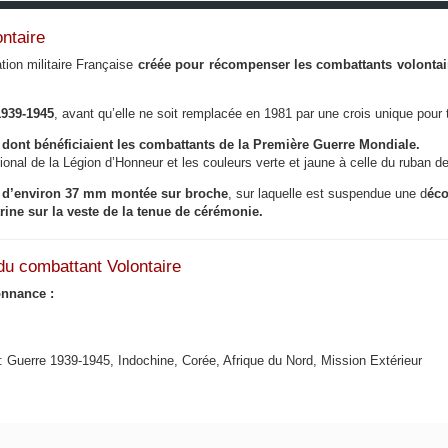
ntaire
tion militaire Française
créée pour récompenser les combattants volontair
1939-1945
, avant qu’elle ne soit remplacée en 1981 par une crois unique pou
e dont bénéficiaient les combattants de la Première Guerre Mondiale.
ional de la Légion d’Honneur et les couleurs verte et jaune à celle du ruban de 
 d’environ 37 mm montée sur broche
, sur laquelle est suspendue une d
éco
trine sur la veste de la tenue de cérémonie.
 du combattant Volontaire
onnance :
an: Guerre 1939-1945, Indochine, Corée, Afrique du Nord, Mission Extérieur