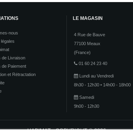
MATIONS
LE MAGASIN
mes-nous
4 Rue de Bauve
 légales
77100 Meaux
imat
(France)
 de Livraison
01 60 24 23 40
s de Paiement
on et Rétractation
Lundi au Vendredi
ite
8h30 - 12h30 • 14h00 - 18h00
e
Samedi
9h00 - 12h30
HABIMAT - COPYRIGHT © 2026