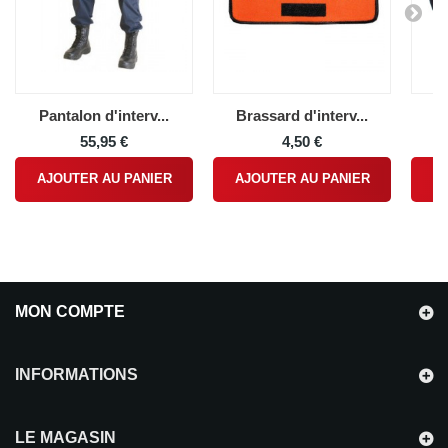
Pantalon d'interv...
Brassard d'interv...
Bo
55,95 €
4,50 €
AJOUTER AU PANIER
AJOUTER AU PANIER
A
MON COMPTE
INFORMATIONS
LE MAGASIN