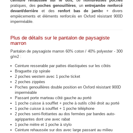
ceinture réhaussée sur le dos,
de
nombreuses poches
pratiques, des
poches genouillères
, un
entrejambe renforcé
devant/derrière
et des
renfort bas de jamb
e + divers
empiècements et éléments renforcés en Oxford résistant 900D
imperméable.
Plus de détails sur le pantalon de paysagiste
marron
Pantalon de paysagiste marron 60% coton / 40% polyester - 300
g/m2 :
Ceinture resserable par pattes élastiquées sur les côtés
Braguette zip spirale
2 poches western avec 1 poche ticket
2 poches zippées
Poches genouillères double position en Oxford résistant 900D
imperméable
Passant porte marteau côté gauche au porté
1 poche cuisse à soufflet + poche à outils côté droit au porté
1 poche cuisse à soufflet + 1 poche téléphone
2 poches semi-flottantes au dos fermées par bandes auto-
agrippantes dont une avec rabat
1 poche mètre et 1 poche à stylo
Ceinture rehaussée sur dos avec large passant au milieu