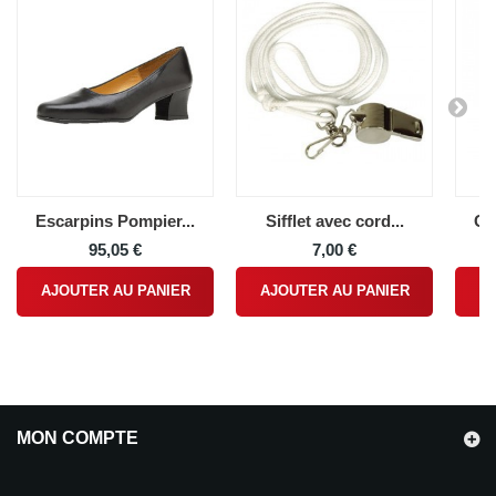
Escarpins Pompier...
Sifflet avec cord...
Ch
95,05 €
7,00 €
AJOUTER AU PANIER
AJOUTER AU PANIER
A
MON COMPTE