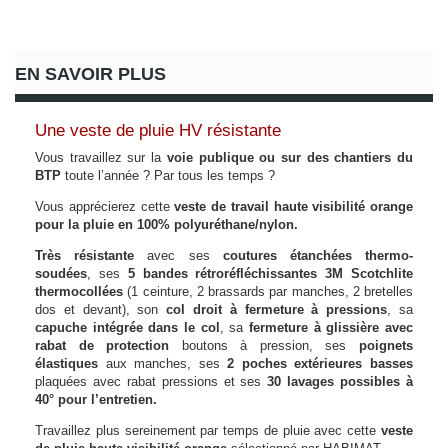
EN SAVOIR PLUS
Une veste de pluie HV résistante
Vous travaillez sur la
voie publique ou sur des chantiers du
BTP
toute l’année ? Par tous les temps ?
Vous apprécierez cette
veste de travail haute visibilité orange
pour la pluie en 100% polyuréthane/nylon.
Très résistante
avec ses
coutures étanchées thermo-
soudées
, ses
5 bandes rétroréfléchissantes 3M Scotchlite
thermocollées
(1 ceinture, 2 brassards par manches, 2 bretelles
dos et devant), son
col droit à fermeture à pressions
, sa
capuche intégrée dans le col
, sa
fermeture à glissière avec
rabat de protection
boutons à pression, ses
poignets
élastiques
aux manches, ses
2 poches extérieures basses
plaquées avec rabat pressions et ses
30 lavages possibles à
40° pour l’entretien.
Travaillez plus sereinement par temps de pluie avec cette
veste