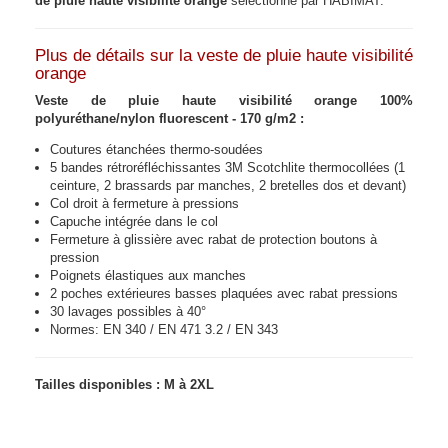
de pluie haute visibilité orange
sélectionné par HABIMAT.
Plus de détails sur la veste de pluie haute visibilité
orange
Veste de pluie haute visibilité orange 100%
polyuréthane/nylon fluorescent - 170 g/m2 :
Coutures étanchées thermo-soudées
5 bandes rétroréfléchissantes 3M Scotchlite thermocollées (1
ceinture, 2 brassards par manches, 2 bretelles dos et devant)
Col droit à fermeture à pressions
Capuche intégrée dans le col
Fermeture à glissière avec rabat de protection boutons à
pression
Poignets élastiques aux manches
2 poches extérieures basses plaquées avec rabat pressions
30 lavages possibles à 40°
Normes: EN 340 / EN 471 3.2 / EN 343
Tailles disponibles : M à 2XL