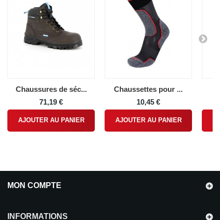
Chaussures de séc...
Chaussettes pour ...
S
71,19 €
10,45 €
AJOUTER AU PANIER
AJOUTER AU PANIER
A
MON COMPTE
INFORMATIONS