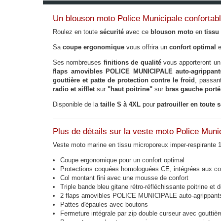
Un blouson moto Police Municipale confortabl
Roulez en toute
sécurité
avec ce
blouson moto
en
tissu
Sa
coupe ergonomique
vous offrira un
confort optimal
e
Ses nombreuses
finitions de qualité
vous apporteront un
flaps amovibles POLICE MUNICIPALE auto-agrippant
gouttière et patte de protection contre le froid
, passan
radio et sifflet
sur
"haut poitrine"
sur
bras gauche porté
Disponible de la
taille S à 4XL
pour
patrouiller en toute s
Plus de détails sur la veste moto Police Muni
Veste moto marine en tissu microporeux imper-respirante
Coupe ergonomique pour un confort optimal
Protections coquées homologuées CE, intégrées aux cou
Col montant fini avec une mousse de confort
Triple bande bleu gitane rétro-réfléchissante poitrine et 
2 flaps amovibles POLICE MUNICIPALE auto-agrippants et
Pattes d'épaules avec boutons
Fermeture intégrale par zip double curseur avec gouttière