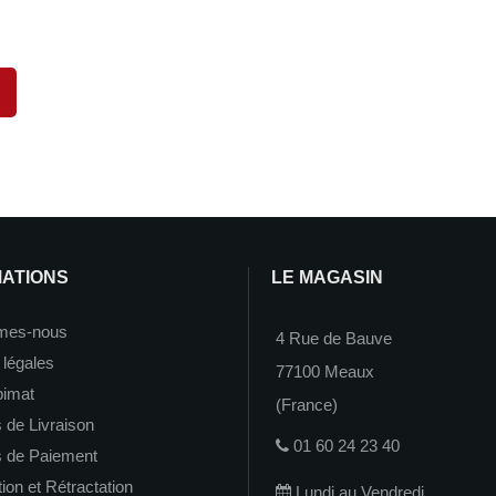
MATIONS
LE MAGASIN
mes-nous
4 Rue de Bauve
 légales
77100 Meaux
imat
(France)
 de Livraison
01 60 24 23 40
s de Paiement
on et Rétractation
Lundi au Vendredi