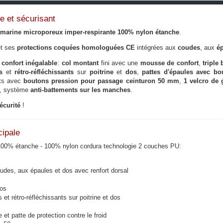
e et sécurisant
 marine microporeux imper-respirante 100% nylon étanche
.
t ses
protections coquées homologuées CE
intégrées aux
coudes
, aux
é
confort inégalable
:
col montant
fini avec une
mousse de confort
,
triple 
s
et
rétro-réfléchissants
sur
poitrine
et
dos
,
pattes d'épaules avec bo
ts avec
boutons pression pour passage ceinturon 50 mm
,
1 velcro de 
, système
anti-battements sur les manches
.
écurité
!
cipale
 100% étanche - 100% nylon cordura technologie 2 couches PU:
des, aux épaules et dos avec renfort dorsal
dos
 rétro-réfléchissants sur poitrine et dos
 et patte de protection contre le froid