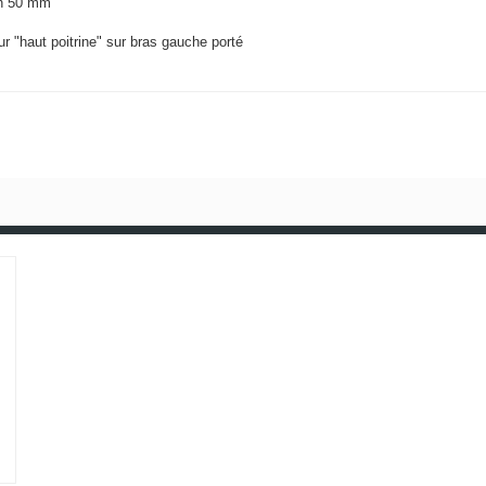
on 50 mm
sur "haut poitrine" sur bras gauche porté