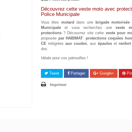
Découvrez cette veste moto avec protect
Police Municipale
Vous êtes
motard
dans une
brigade motorisée 
Municipale
et vous recherchez une
veste m
protections
? Découvrez vite cette
veste pour m
proposée
par HABIMAT
:
protections coquées ho
CE
intégrées
aux coudes
, aux
épaules
et
renfort
dos.
Idéale pour vos patrouilles !
Tweet
Partager
Google+
Pin
Imprimer