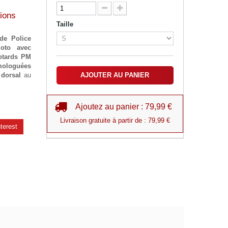
ions
Taille
de Police
oto avec
otards PM
mologuées
 dorsal
au
AJOUTER AU PANIER
Ajoutez au panier : 79,99 €
Livraison gratuite à partir de : 79,99 €
terest