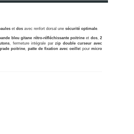
paules
et
dos
avec renfort dorsal une
sécurité optimale
.
bande bleu gitane rétro-réfléchissante
poitrine
et
dos
,
2
utons
, fermeture intégrale par
zip double curseur avec
grade poitrine
,
patte de fixation avec oeille
t pour
micro