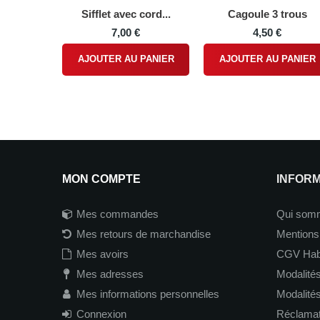
Sifflet avec cord...
Cagoule 3 trous
7,00 €
4,50 €
AJOUTER AU PANIER
AJOUTER AU PANIER
MON COMPTE
INFOR
Mes commandes
Qui som
Mes retours de marchandise
Mentions
Mes avoirs
CGV Hab
Mes adresses
Modalités
Mes informations personnelles
Modalité
Connexion
Réclamati