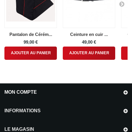
Pantalon de Cérém...
Ceinture en cuir ...
Ce
99,00 €
49,00 €
AJOUTER AU PANIER
AJOUTER AU PANIER
A
MON COMPTE
INFORMATIONS
LE MAGASIN