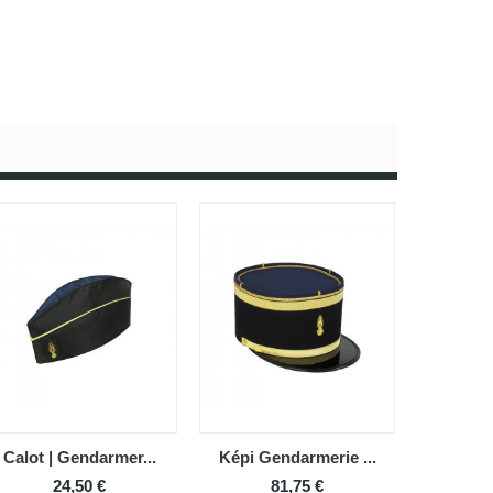
Calot | Gendarmer...
Képi Gendarmerie ...
24,50 €
81,75 €