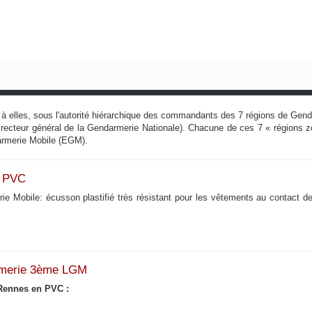
à elles, sous l'autorité hiérarchique des commandants des 7 régions de Ge
recteur général de la Gendarmerie Nationale). Chacune de ces 7 « régions 
darmerie Mobile (EGM).
e PVC
obile: écusson plastifié très résistant pour les vêtements au contact de 
armerie 3ème LGM
Rennes en PVC :