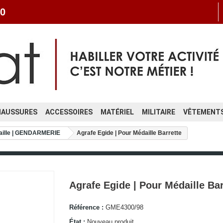
0
HAUSSURES
ACCESSOIRES
MATÉRIEL
MILITAIRE
VÊTEMENTS
daille | GENDARMERIE
Agrafe Egide | Pour Médaille Barrette
Agrafe Egide | Pour Médaille Bar
Référence :
GME4300/98
État :
Nouveau produit