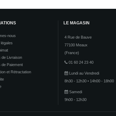
MATIONS
LE MAGASIN
mes-nous
4 Rue de Bauve
 légales
77100 Meaux
imat
(France)
 de Livraison
01 60 24 23 40
s de Paiement
on et Rétractation
Lundi au Vendredi
ite
8h30 - 12h30 • 14h00 - 18h00
e
Samedi
9h00 - 12h30