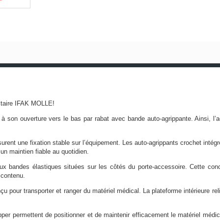
anitaire IFAK MOLLE!
râce à son ouverture vers le bas par rabat avec bande auto-agrippante. Ainsi, 
ent une fixation stable sur l’équipement. Les auto-agrippants crochet inté
un maintien fiable au quotidien.
 aux bandes élastiques situées sur les côtés du porte-accessoire. Cette con
 contenu.
our transporter et ranger du matériel médical. La plateforme intérieure relié
per permettent de positionner et de maintenir efficacement le matériel médica