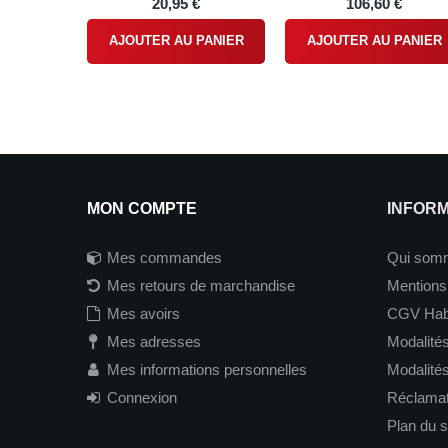
20,95 €
106,60 €
AJOUTER AU PANIER
AJOUTER AU PANIER
MON COMPTE
INFOR
Mes commandes
Qui som
Mes retours de marchandise
Mentions
Mes avoirs
CGV Hab
Mes adresses
Modalités
Mes informations personnelles
Modalité
Connexion
Réclamati
Plan du s