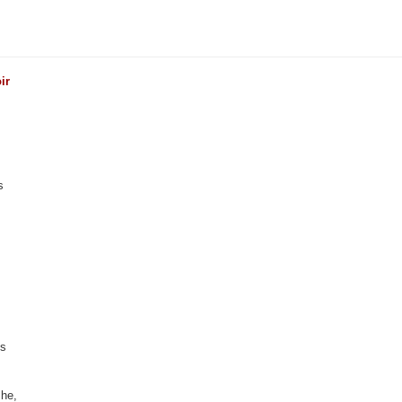
ir
s
es
che,