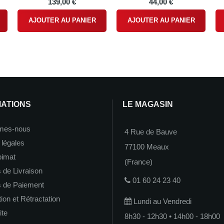
139,00 €
44,00 €
AJOUTER AU PANIER
AJOUTER AU PANIER
MATIONS
LE MAGASIN
mes-nous
4 Rue de Bauve
 légales
77100 Meaux
imat
(France)
 de Livraison
01 60 24 23 40
s de Paiement
on et Rétractation
Lundi au Vendredi
ite
8h30 - 12h30 • 14h00 - 18h00