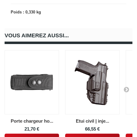
Poids : 0,330 kg
VOUS AIMEREZ AUSSI...
Porte chargeur ho...
Etui civil | inje...
H
21,70 €
66,55 €