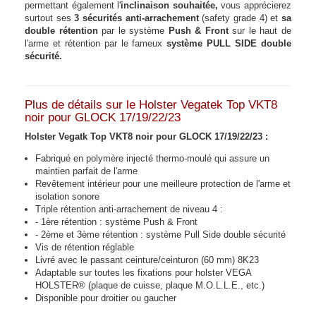
permettant également l'
inclinaison souhaitée,
vous apprécierez
surtout ses
3 sécurités anti-arrachement
(safety grade 4) et
sa
double rétention
par le système
Push & Front
sur le haut de
l'arme et rétention par le fameux
système PULL SIDE double
sécurité.
Plus de détails sur le Holster Vegatek Top VKT8
noir pour GLOCK 17/19/22/23
Holster Vegatk Top VKT8 noir pour GLOCK 17/19/22/23 :
Fabriqué en polymère injecté thermo-moulé qui assure un
maintien parfait de l'arme
Revêtement intérieur pour une meilleure protection de l'arme et
isolation sonore
Triple rétention anti-arrachement de niveau 4 :
- 1ère rétention : système Push & Front
- 2ème et 3ème rétention : système Pull Side double sécurité
Vis de rétention réglable
Livré avec le passant ceinture/ceinturon (60 mm) 8K23
Adaptable sur toutes les fixations pour holster VEGA
HOLSTER® (plaque de cuisse, plaque M.O.L.L.E., etc.)
Disponible pour droitier ou gaucher