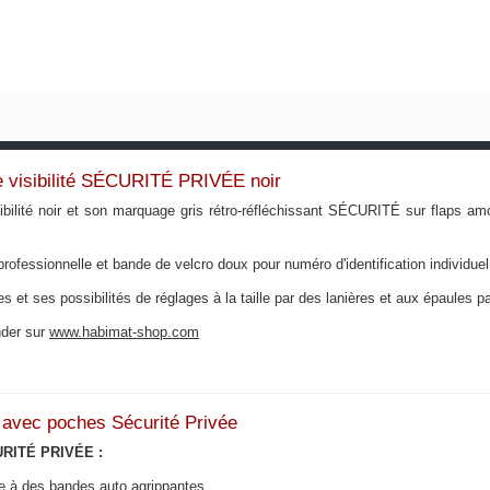
ute visibilité SÉCURITÉ PRIVÉE noir
visibilité noir et son marquage gris rétro-réfléchissant SÉCURITÉ sur flaps
professionnelle et bande de velcro doux pour numéro d'identification individuel
 et ses possibilités de réglages à la taille par des lanières et aux épaules 
nder sur
www.habimat-shop.com
oir avec poches Sécurité Privée
CURITÉ PRIVÉE :
âce à des bandes auto agrippantes