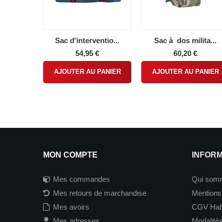
Sac d'interventio...
Sac à dos milita...
54,95 €
60,20 €
AJOUTER AU PANIER
AJOUTER AU PANIER
MON COMPTE
INFOR
Mes commandes
Qui som
Mes retours de marchandise
Mentions
Mes avoirs
CGV Hab
Mes adresses
Modalités