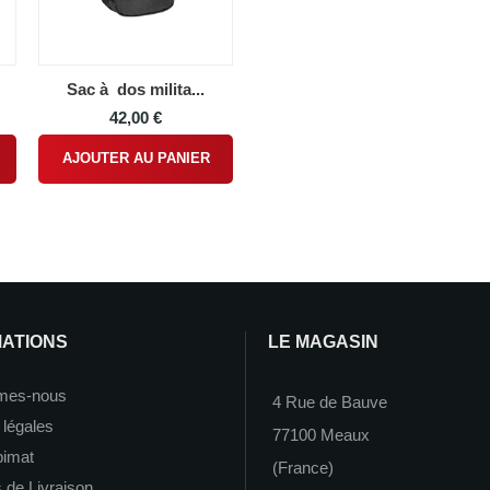
Sac à dos milita...
42,00 €
AJOUTER AU PANIER
MATIONS
LE MAGASIN
mes-nous
4 Rue de Bauve
 légales
77100 Meaux
imat
(France)
 de Livraison