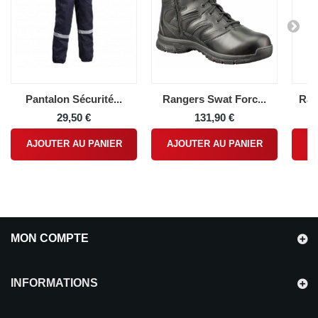
Pantalon Sécurité...
Rangers Swat Forc...
Ran
29,50 €
131,90 €
AJOUTER AU PANIER
AJOUTER AU PANIER
A
MON COMPTE
INFORMATIONS