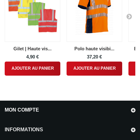
Gilet | Haute vis...
Polo haute visibi...
Be
4,90 €
37,20 €
AJOUTER AU PANIER
AJOUTER AU PANIER
A
MON COMPTE
INFORMATIONS