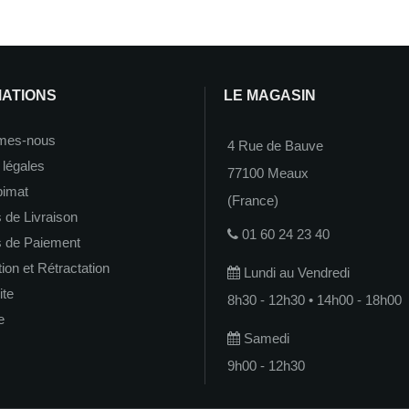
MATIONS
LE MAGASIN
mes-nous
4 Rue de Bauve
 légales
77100 Meaux
imat
(France)
 de Livraison
01 60 24 23 40
s de Paiement
on et Rétractation
Lundi au Vendredi
ite
8h30 - 12h30 • 14h00 - 18h00
e
Samedi
9h00 - 12h30