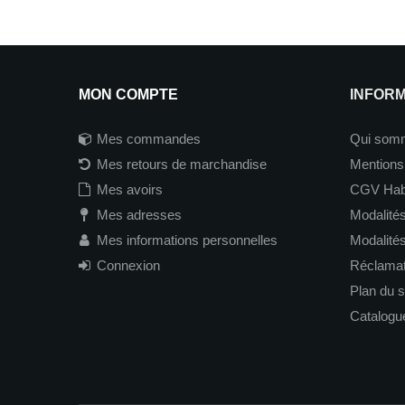
MON COMPTE
INFOR
Mes commandes
Qui som
Mes retours de marchandise
Mentions
Mes avoirs
CGV Hab
Mes adresses
Modalités
Mes informations personnelles
Modalité
Connexion
Réclamati
Plan du s
Catalogu