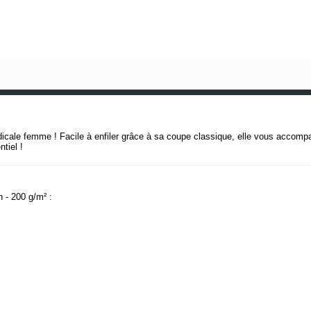
dicale femme ! Facile à enfiler grâce à sa coupe classique, elle vous accomp
tiel !
 - 200 g/m² :