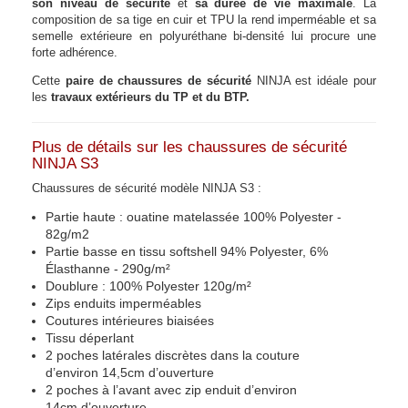
son niveau de sécurité
et
sa durée de vie maximale
. La
composition de sa tige en cuir et TPU la rend imperméable et sa
semelle extérieure en polyuréthane bi-densité lui procure une
forte adhérence.
Cette
paire de chaussures de sécurité
NINJA est idéale pour
les
travaux extérieurs du TP et du BTP.
Plus de détails sur les chaussures de sécurité
NINJA S3
Chaussures de sécurité modèle NINJA S3 :
Partie haute :
ouatine matelassé
e
100% P
olyester -
82
g/m2
Partie basse en tissu softshell
94% Polyester, 6%
É
lasthanne
-
290g/m²
Doublure
: 100% Polyester
120g/m²
Zips enduits imperméables
Couture
s
intérieures biaisées
Tissu déperlant
2 poches latérales discrètes
dans la couture
d’environ
14,5
cm d’ouverture
2
poches
à l’avant
avec zip enduit d’environ
14cm
d’ouverture