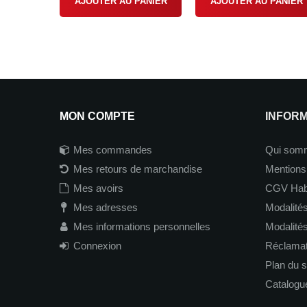
AJOUTER AU PANIER
AJOUTER AU PANIER
MON COMPTE
INFOR
Mes commandes
Qui som
Mes retours de marchandise
Mentions
Mes avoirs
CGV Hab
Mes adresses
Modalités
Mes informations personnelles
Modalité
Connexion
Réclamati
Plan du s
Catalogu