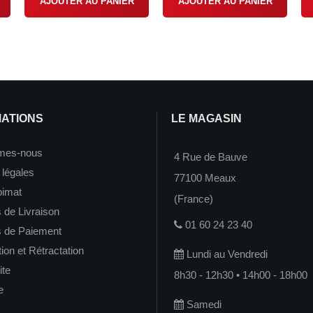
AJOUTER AU PANIER
AJOUTER AU PANIER
MATIONS
LE MAGASIN
mes-nous
4 Rue de Bauve
 légales
77100 Meaux
imat
(France)
 de Livraison
01 60 24 23 40
s de Paiement
on et Rétractation
Lundi au Vendredi
ite
8h30 - 12h30 • 14h00 - 18h00
e
Samedi