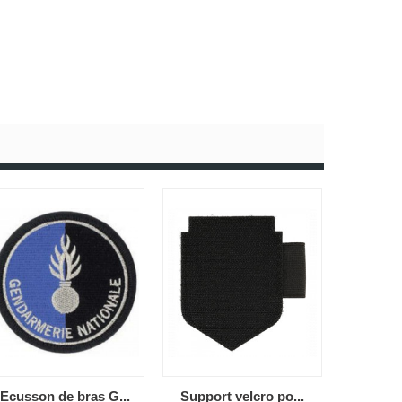
Ecusson de bras G...
Support velcro po...