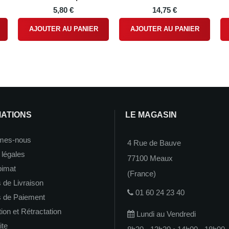
5,80 €
14,75 €
AJOUTER AU PANIER
AJOUTER AU PANIER
MATIONS
LE MAGASIN
mes-nous
4 Rue de Bauve
 légales
77100 Meaux
imat
(France)
 de Livraison
01 60 24 23 40
s de Paiement
on et Rétractation
Lundi au Vendredi
ite