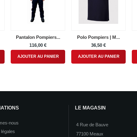
Pantalon Pompiers...
Polo Pompiers | M...
116,00 €
36,50 €
AJOUTER AU PANIER
AJOUTER AU PANIER
MATIONS
LE MAGASIN
mes-nous
4 Rue de Bauve
 légales
77100 Meaux