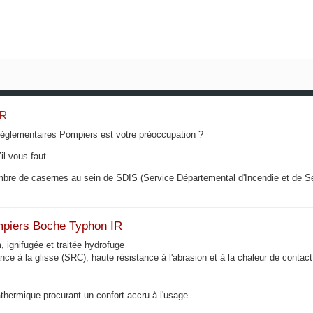
IR
 réglementaires Pompiers est votre préoccupation ?
l vous faut.
mbre de casernes au sein de SDIS (Service Départemental d'Incendie et de S
ompiers Boche Typhon IR
 ignifugée et traitée hydrofuge
 à la glisse (SRC), haute résistance à l'abrasion et à la chaleur de contact (H
athermique procurant un confort accru à l'usage