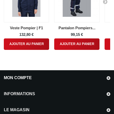
Veste Pompier | F1
Pantalon Pompiers...
Bl
132,80 €
99,15 €
AJOUTER AU PANIER
AJOUTER AU PANIER
A
MON COMPTE
INFORMATIONS
LE MAGASIN