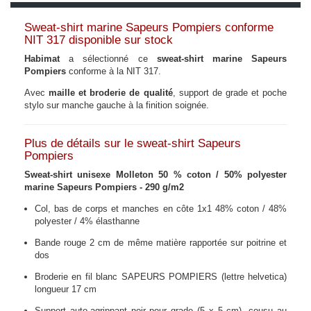
Sweat-shirt marine Sapeurs Pompiers conforme
NIT 317 disponible sur stock
Habimat
a sélectionné ce
sweat-shirt marine Sapeurs
Pompiers
conforme à la NIT 317.
Avec
maille et broderie de qualité
,
support de grade
et
poche
stylo sur manche gauche à la finition soignée.
Plus de détails sur le sweat-shirt Sapeurs
Pompiers
Sweat-shirt unisexe Molleton 50 % coton / 50% polyester
marine Sapeurs Pompiers - 290 g/m2
Col, bas de corps et manches en côte 1x1 48% coton / 48%
polyester / 4% élasthanne
Bande rouge 2 cm de même matière rapportée sur poitrine et
dos
Broderie en fil blanc SAPEURS POMPIERS (lettre helvetica)
longueur 17 cm
Support auto-agrippant noir pour grade (5 x 5 cm), cousu au