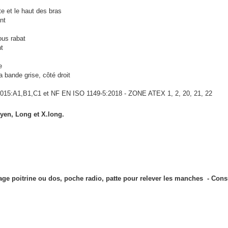
e et le haut des bras
nt
ous rabat
t
e
 bande grise, côté droit
15:A1,B1,C1 et NF EN ISO 1149-5:2018 - ZONE ATEX 1, 2, 20, 21, 22
oyen, Long et X.long.
age poitrine ou dos, poche radio, patte pour relever les manches - Cons