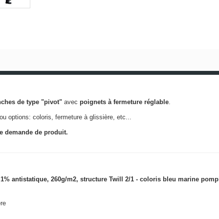
ches de type "pivot"
avec
poignets à fermeture réglable
.
 ou options:
coloris, fermeture à glissière, etc...
re demande de produit.
% antistatique, 260g/m2, structure Twill 2/1 - coloris bleu marine pompi
ère