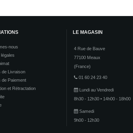
MATIONS
LE MAGASIN
mes-nous
4 Rue de Bauve
 légales
77100 Meaux
imat
(France)
 de Livraison
01 60 24 23 40
s de Paiement
on et Rétractation
Lundi au Vendredi
ite
8h30 - 12h30 • 14h00 - 18h00
e
Samedi
9h00 - 12h30