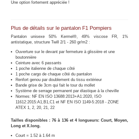
Une option fortement appréciée !
Plus de détails sur le pantalon F1 Pompiers
Pantalon unisexe
50% Kermel®, 49% viscose FR, 1%
antistatique, structure Twill 2/1 - 260 gr/m2 :
Ouverture sur le devant par fermeture à glissière et une
boutonnière
Ceinture avec 6 passants
1 poche italienne de chaque côté
1 poche cargo de chaque côté du pantalon
Renfort genou par doublement du tissu extérieur
Bande grise de 3cm qui fait le tour du mollet
Système de serrage permanent par élastique à la cheville
Normes: NF EN ISO 13688:2013+A1:2020, ISO
11612:2015:A1,B1,C1 et NF EN ISO 1149-5:2018 - ZONE
ATEX 1, 2, 20, 21, 22
Tailles disponibles : 76 à 136 et 4 longueurs: Court, Moyen,
Long et X.long.
Court = 1.52 à 1.64 m