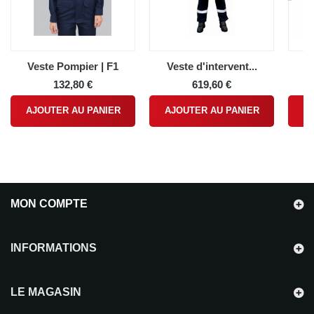
Veste Pompier | F1
Veste d'intervent...
Ce
132,80 €
619,60 €
AJOUTER AU PANIER
AJOUTER AU PANIER
A
MON COMPTE
INFORMATIONS
LE MAGASIN