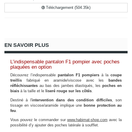
Téléchargement (504.35k)
EN SAVOIR PLUS
L’indispensable pantalon F1 pompier avec poches
plaquées en option
Découvrez l’indispensable
pantalon F1 pompiers
à la
coupe
treillis
fabriqué en aramide/viscose avec les
bandes
réfléchissantes
au bas des jambes élastiqués
, les
poches en
biais
à la taille et le
liseré rouge sur les côtés
.
Destiné à l'
intervention dans des condition difficiles
, son
tissage en viscose/aramide
implique une
bonne protection au
feu
.
Vous pouvez le commander sur
www.habimat-shop.com
avec la
possibilité d’y ajouter des poches latérale à soufflet.