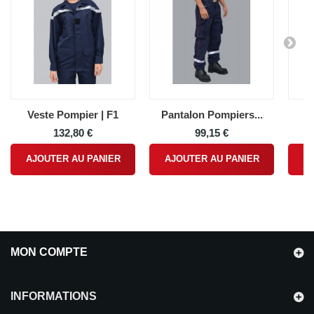
Veste Pompier | F1
Pantalon Pompiers...
V
132,80 €
99,15 €
AJOUTER AU PANIER
AJOUTER AU PANIER
A
MON COMPTE
INFORMATIONS