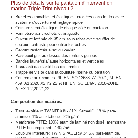
Plus de détails sur le pantalon d'intervention
marine Triple Trim niveau 2
Bretelles amovibles et élastiques, croisées dans le dos avec
système d’ouverture et réglage rapide
Ceinture semi-élastique de chaque côté du pantalon
Fermeture par crochets et braguette
Ouverture latérale de 35 cm sous rabat avec soufflet de
couleur contrasté pour enfiler les bottes
Genoux renforcés avec du kevlar
Passepoil gris au-dessus des renforts genoux
Bandes jaune/gris/jaune horizontales et verticales
Tissu anti-capillarité bas des jambes
Trappe de visite dans la doublure interne du pantalon
Conforme aux normes: NF EN ISO 13688+A1:2021, NF EN
469+A1:2020 X2 Y2 Z2 et NF EN ISO 1149-5:2018-ZONE
ATEX 1,2,20,21,22
Composition des matières:
Tissu extérieur: TWINTEX® - 81% Kermel®, 18 % para-
aramide, 1% antistatique - 225 g/m²
Membrane-PTFE: 100% aramide laminé non tissé, membrane
PTFE bi-composant - 140g/m²
Doublure intérieure: TWIN SPACER® 34,5% para-aramide,