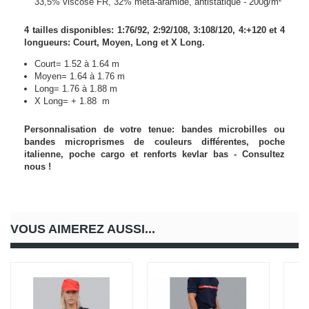
33,5% viscose FR, 32% méta-aramide, antistatique - 200g/m²
4 tailles disponibles: 1:76/92, 2:92/108, 3:108/120, 4:+120 et 4
longueurs: Court, Moyen, Long et X Long.
Court= 1.52 à 1.64 m
Moyen= 1.64 à 1.76 m
Long= 1.76 à 1.88 m
X Long= + 1.88 m
Personnalisation de votre tenue: bandes microbilles ou
bandes microprismes de couleurs différentes, poche
italienne, poche cargo et renforts kevlar bas
- Consultez
nous !
VOUS AIMEREZ AUSSI...